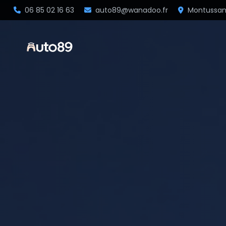
06 85 02 16 63
auto89@wanadoo.fr
Montussa