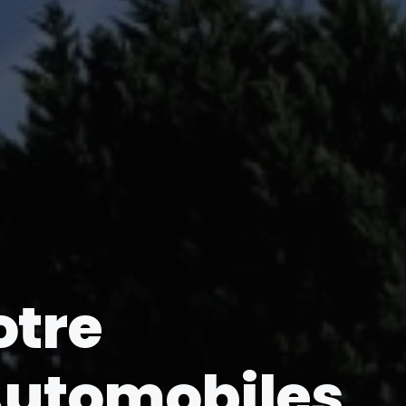
otre
utomobiles